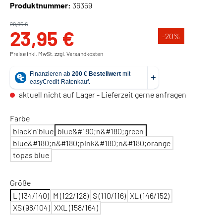
Produktnummer:
36359
29,95 €
23,95 €
-20
%
Preise inkl. MwSt. zzgl. Versandkosten
aktuell nicht auf Lager - Lieferzeit gerne anfragen
Farbe
black´n´blue
blue&#180;n&#180;green
blue&#180;n&#180;pink&#180;n&#180;orange
topas blue
Größe
L (134/140)
M (122/128)
S (110/116)
XL (146/152)
XS (98/104)
XXL (158/164)