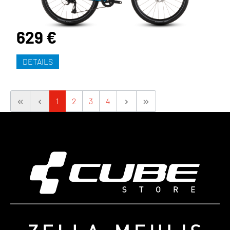
629 €
DETAILS
1
2
3
4