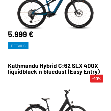
5.999 €
DETAILS
Kathmandu Hybrid C:62 SLX 400X
liquidblack´n´bluedust (Easy Entry)
-10
%