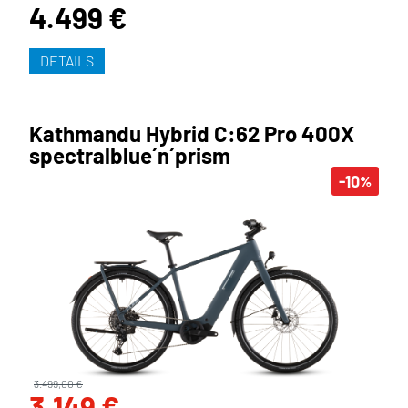
4.499 €
DETAILS
Kathmandu Hybrid C:62 Pro 400X
spectralblue´n´prism
-10
%
3.499,00 €
3.149 €