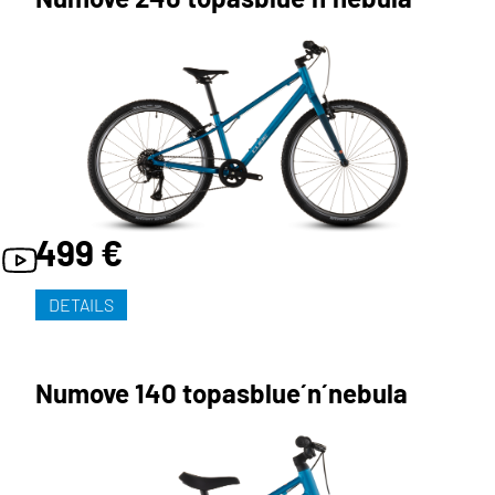
499 €
DETAILS
Numove 140 topasblue´n´nebula