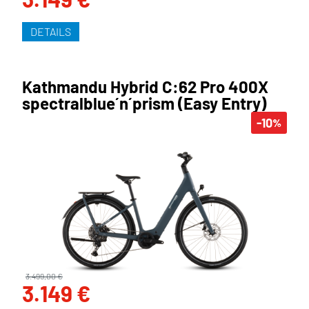
DETAILS
Kathmandu Hybrid C:62 Pro 400X
spectralblue´n´prism (Easy Entry)
-10
%
3.499,00 €
3.149 €