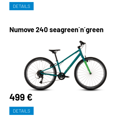
DETAILS
Numove 240 seagreen´n´green
499 €
DETAILS