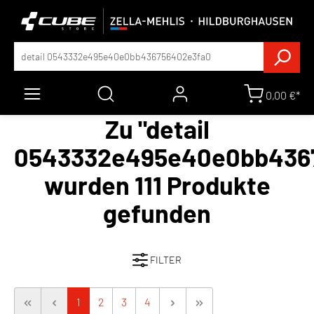
0,00 €*
Zu "detail
0543332e495e40e0bb436
wurden 111 Produkte
gefunden
FILTER
1
2
3
4