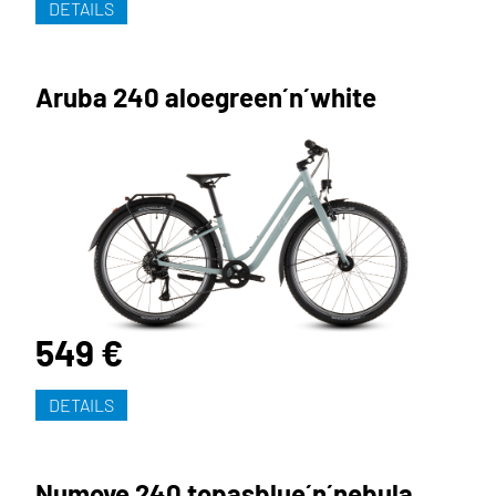
DETAILS
Aruba 240 aloegreen´n´white
549 €
DETAILS
Numove 240 topasblue´n´nebula