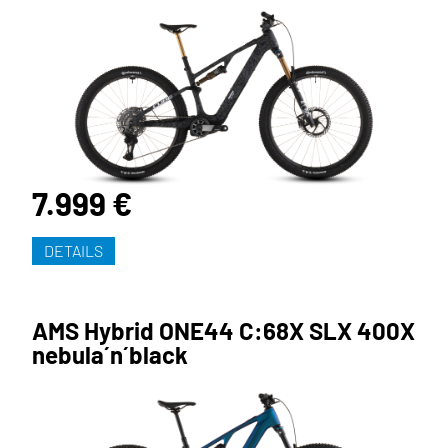
7.999 €
DETAILS
AMS Hybrid ONE44 C:68X SLX 400X
nebula´n´black