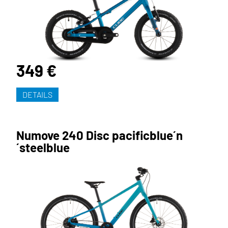
349 €
DETAILS
Numove 240 Disc pacificblue´n
´steelblue