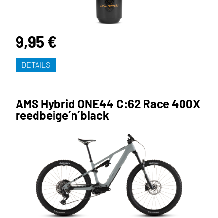
9,95 €
DETAILS
AMS Hybrid ONE44 C:62 Race 400X
reedbeige´n´black