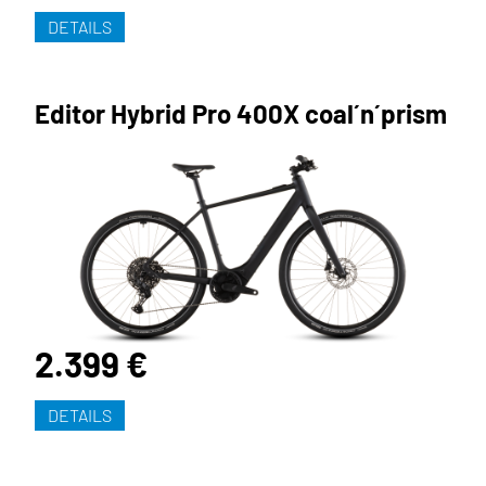
DETAILS
Editor Hybrid Pro 400X coal´n´prism
2.399 €
DETAILS