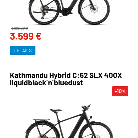
3.999,00 €
3.599 €
DETAILS
Kathmandu Hybrid C:62 SLX 400X
liquidblack´n´bluedust
-10
%