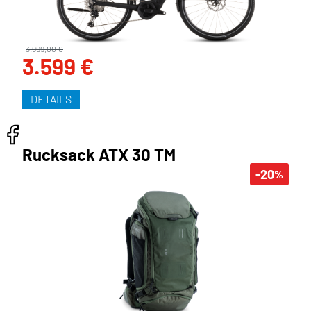
3.999,00 €
3.599 €
DETAILS
Rucksack ATX 30 TM
-20
%