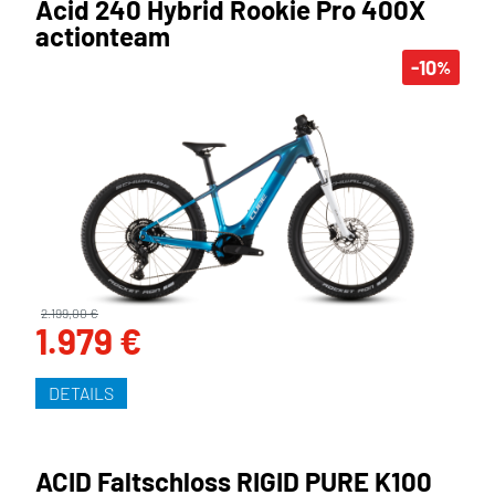
Acid 240 Hybrid Rookie Pro 400X
actionteam
-10
%
2.199,00 €
1.979 €
DETAILS
ACID Faltschloss RIGID PURE K100