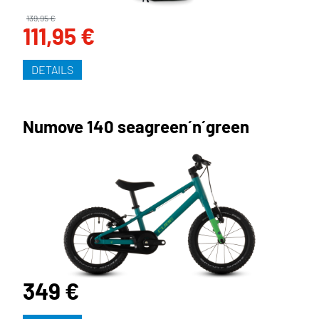
139,95 €
111,95 €
DETAILS
Numove 140 seagreen´n´green
349 €