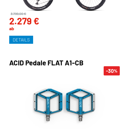
3.799,00 €
2.279 €
ab
DETAILS
ACID Pedale FLAT A1-CB
-30
%