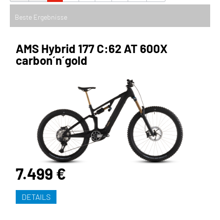
AMS Hybrid 177 C:62 AT 600X
carbon´n´gold
7.499 €
DETAILS