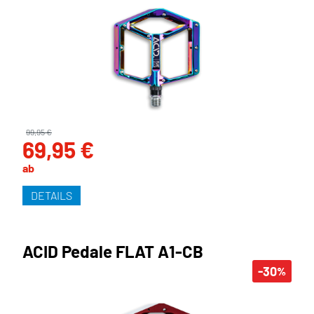
99,95 €
69,95 €
ab
DETAILS
ACID Pedale FLAT A1-CB
-30
%