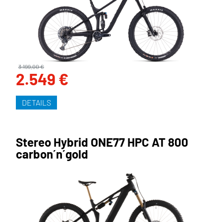
3.199,00 €
2.549 €
DETAILS
Stereo Hybrid ONE77 HPC AT 800
carbon´n´gold