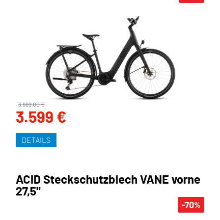
3.999,00 €
3.599 €
DETAILS
ACID Steckschutzblech VANE vorne
27,5"
-70
%