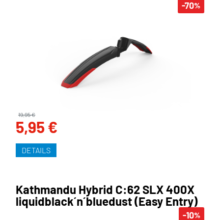
-70
%
19,95 €
5,95 €
DETAILS
Kathmandu Hybrid C:62 SLX 400X
liquidblack´n´bluedust (Easy Entry)
-10
%