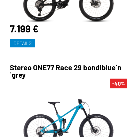
7.199 €
DETAILS
Stereo ONE77 Race 29 bondiblue´n
´grey
-40
%