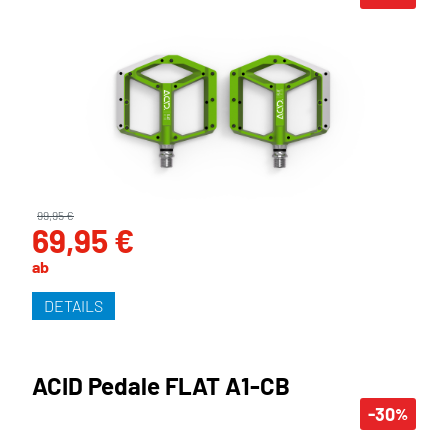
99,95 €
69,95 €
ab
DETAILS
ACID Pedale FLAT A1-CB
-30
%