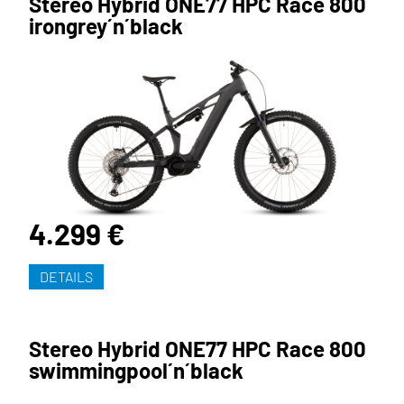
Stereo Hybrid ONE77 HPC Race 800
irongrey´n´black
4.299 €
DETAILS
Stereo Hybrid ONE77 HPC Race 800
swimmingpool´n´black