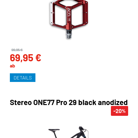
99,95 €
69,95 €
ab
DETAILS
Stereo ONE77 Pro 29 black anodized
-20
%