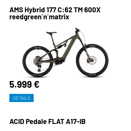
AMS Hybrid 177 C:62 TM 600X
reedgreen´n´matrix
5.999 €
DETAILS
ACID Pedale FLAT A17-IB