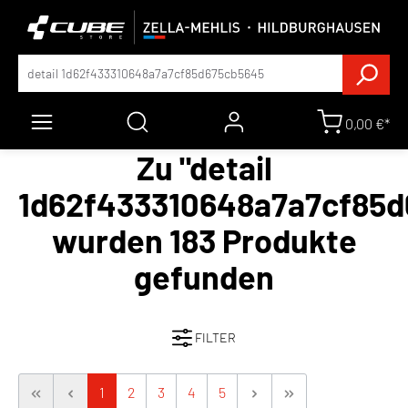
0,00 €*
Zu "detail
1d62f433310648a7a7cf85d
wurden 183 Produkte
gefunden
FILTER
1
2
3
4
5