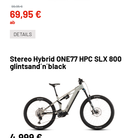
99,95 €
69,95 €
ab
DETAILS
Stereo Hybrid ONE77 HPC SLX 800
glintsand´n´black
4.999 €