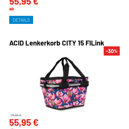
55,95 €
ab
DETAILS
ACID Lenkerkorb CITY 15 FILink
-30
%
79,95 €
55,95 €