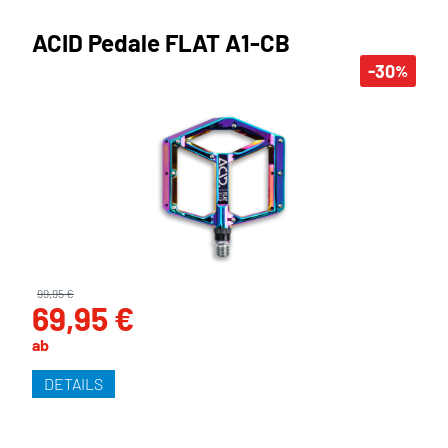
ACID Pedale FLAT A1-CB
-30
%
99,95 €
69,95 €
ab
DETAILS