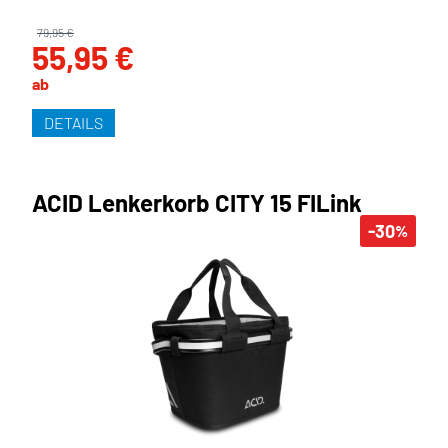
79,95 €
55,95 €
ab
DETAILS
ACID Lenkerkorb CITY 15 FILink
-30
%