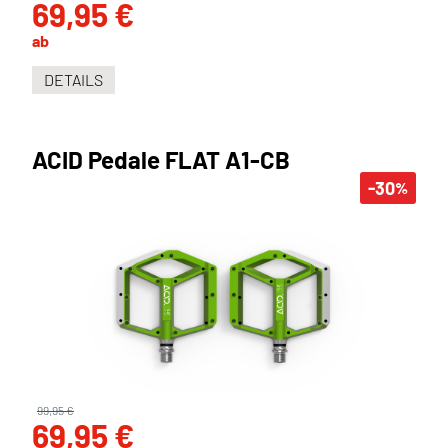
69,95 €
ab
DETAILS
ACID Pedale FLAT A1-CB
-30
%
99,95 €
69,95 €