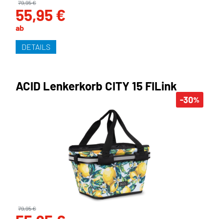
79,95 €
55,95 €
ab
DETAILS
ACID Lenkerkorb CITY 15 FILink
-30
%
79,95 €