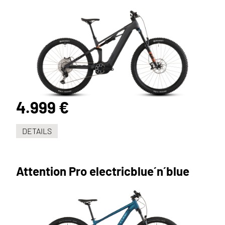
4.999 €
DETAILS
Attention Pro electricblue´n´blue