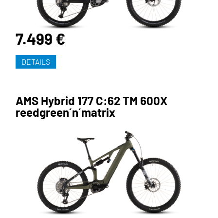
7.499 €
DETAILS
AMS Hybrid 177 C:62 TM 600X
reedgreen´n´matrix