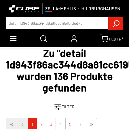
0,00 €*
Zu "detail
1d943f86ac344d8a81cc619
wurden 136 Produkte
gefunden
FILTER
1
2
3
4
5