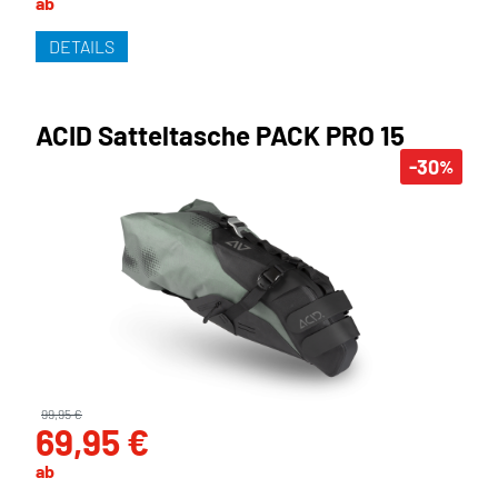
ab
DETAILS
ACID Satteltasche PACK PRO 15
-30
%
99,95 €
69,95 €
ab