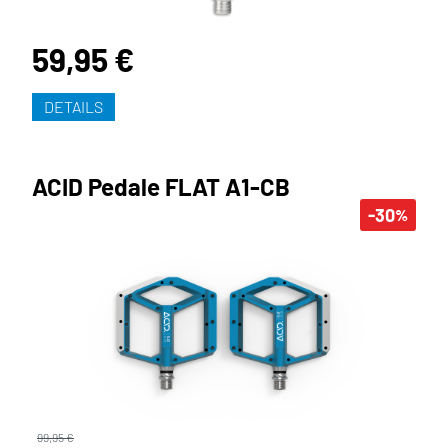
59,95 €
DETAILS
ACID Pedale FLAT A1-CB
-30
%
99,95 €