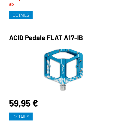
ab
DETAILS
ACID Pedale FLAT A17-IB
59,95 €
DETAILS