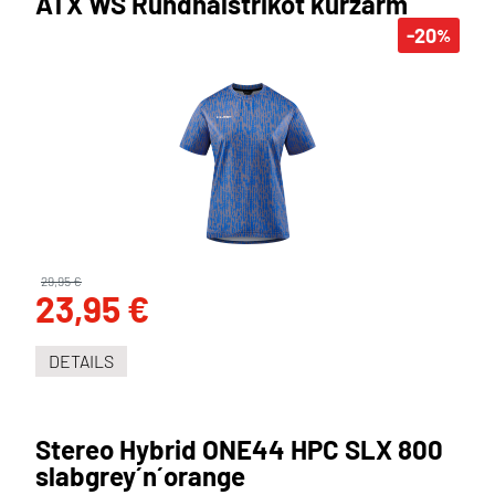
ATX WS Rundhalstrikot kurzarm
-20
%
29,95 €
23,95 €
DETAILS
Stereo Hybrid ONE44 HPC SLX 800
slabgrey´n´orange