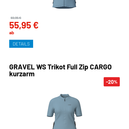
69,95 €
55,95 €
ab
DETAILS
GRAVEL WS Trikot Full Zip CARGO
kurzarm
-20
%