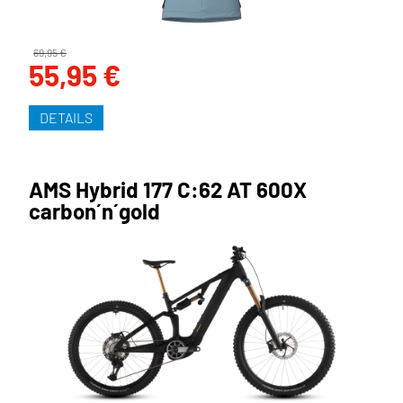
69,95 €
55,95 €
DETAILS
AMS Hybrid 177 C:62 AT 600X
carbon´n´gold