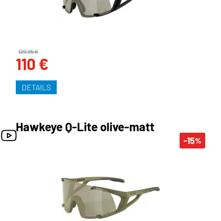
129,95 €
110 €
DETAILS
Hawkeye Q-Lite olive-matt
-15
%