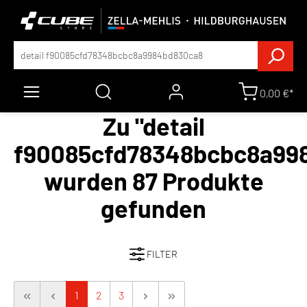
0,00 €*
Zu "detail
f90085cfd78348bcbc8a99
wurden 87 Produkte
gefunden
FILTER
1
2
3