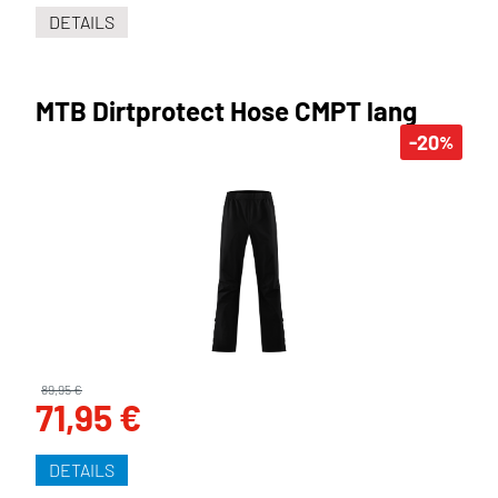
DETAILS
MTB Dirtprotect Hose CMPT lang
-20
%
89,95 €
71,95 €
DETAILS