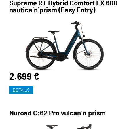
Supreme RT Hybrid Comfort EX 600
nautica´n´prism (Easy Entry)
2.699 €
DETAILS
Nuroad C:62 Pro vulcan´n´prism