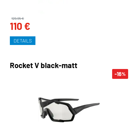
129,95 €
110 €
DETAILS
Rocket V black-matt
-16
%