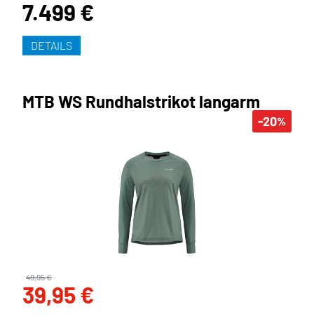
7.499 €
DETAILS
MTB WS Rundhalstrikot langarm
-20
%
49,95 €
39,95 €