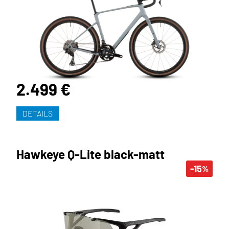
2.499 €
DETAILS
Hawkeye Q-Lite black-matt
-15
%