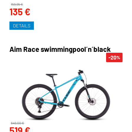
159,95 €
135 €
DETAILS
Aim Race swimmingpool´n´black
-20
%
649,00 €
519 €