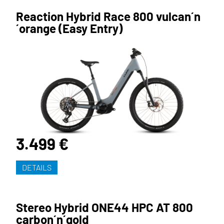
Reaction Hybrid Race 800 vulcan´n
´orange (Easy Entry)
3.499 €
DETAILS
Stereo Hybrid ONE44 HPC AT 800
carbon´n´gold