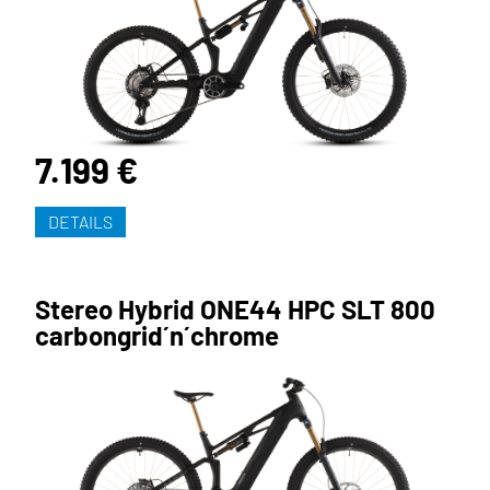
7.199 €
DETAILS
Stereo Hybrid ONE44 HPC SLT 800
carbongrid´n´chrome