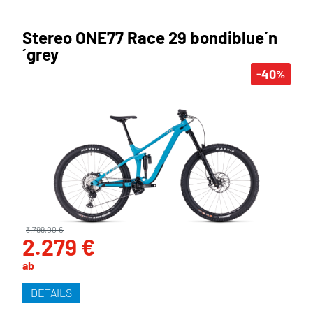
Stereo ONE77 Race 29 bondiblue´n
´grey
-40
%
3.799,00 €
2.279 €
ab
DETAILS