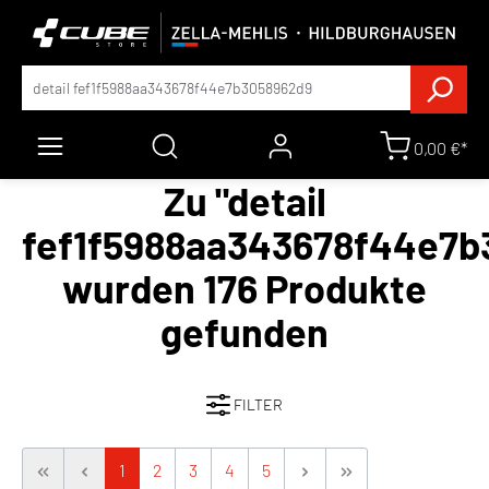
0,00 €*
Zu "detail
fef1f5988aa343678f44e7b
wurden 176 Produkte
gefunden
FILTER
1
2
3
4
5