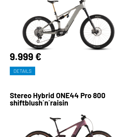
9.999 €
DETAILS
Stereo Hybrid ONE44 Pro 800
shiftblush´n´raisin