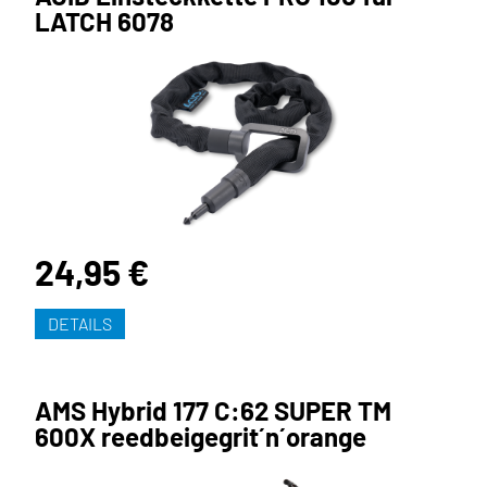
LATCH 6078
24,95 €
DETAILS
AMS Hybrid 177 C:62 SUPER TM
600X reedbeigegrit´n´orange