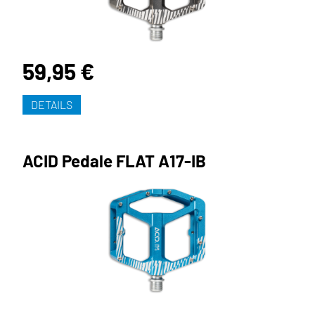
59,95 €
DETAILS
ACID Pedale FLAT A17-IB