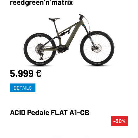
reedgreen´n´matrix
5.999 €
DETAILS
ACID Pedale FLAT A1-CB
-30
%