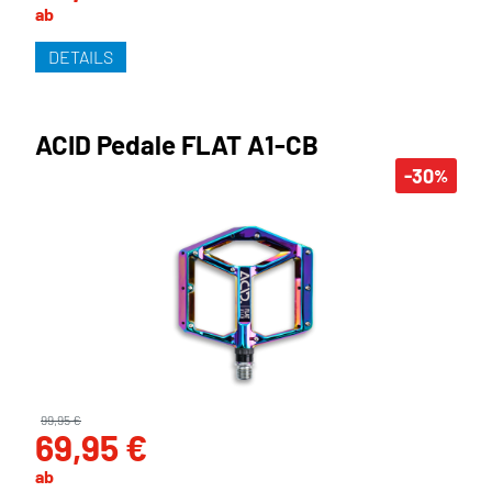
ab
DETAILS
ACID Pedale FLAT A1-CB
-30
%
99,95 €
69,95 €
ab