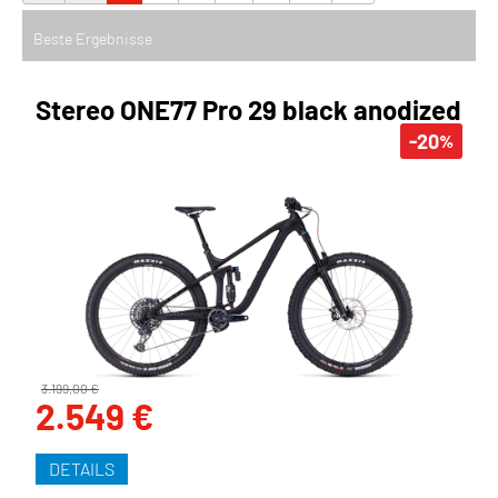
Stereo ONE77 Pro 29 black anodized
-20
%
3.199,00 €
2.549 €
DETAILS