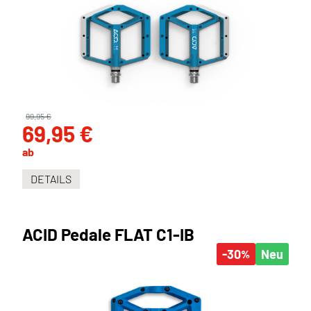
99,95 €
69,95 €
ab
DETAILS
ACID Pedale FLAT C1-IB
-30
Neu
%