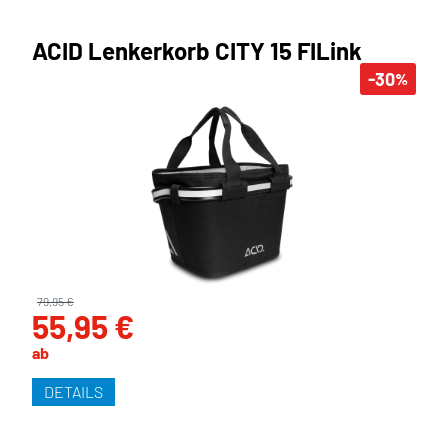
ACID Lenkerkorb CITY 15 FILink
-30
%
79,95 €
55,95 €
ab
DETAILS