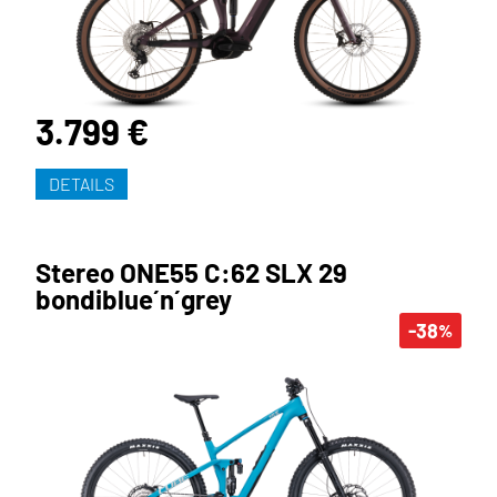
3.799 €
DETAILS
Stereo ONE55 C:62 SLX 29
bondiblue´n´grey
-38
%