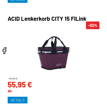
ACID Lenkerkorb CITY 15 FILink
-30
%
79,95 €
55,95 €
ab
DETAILS