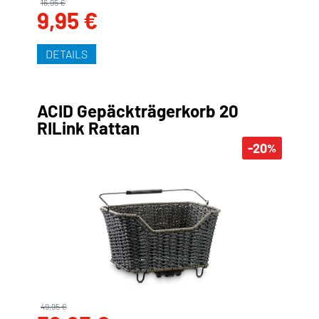
16,95 €
9,95 €
DETAILS
ACID Gepäckträgerkorb 20
RILink Rattan
-20
%
49,95 €