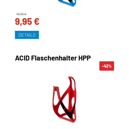
16,95 €
9,95 €
DETAILS
ACID Flaschenhalter HPP
-41
%