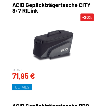
ACID Gepäckträgertasche CITY
8+7 RILink
-20
%
89,95 €
71,95 €
DETAILS
ACID Gepäckträgertasche PRO