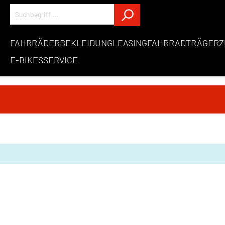
FAHRRÄDER
BEKLEIDUNG
LEASING
FAHRRADTRÄGER
Z
E-BIKES
SERVICE