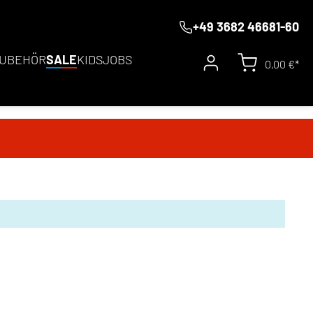
+49 3682 46681-60
UBEHÖR
SALE
KIDS
JOBS
0,00 €*