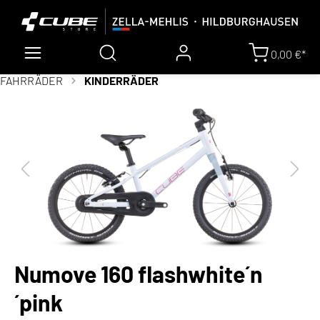
0,00 €*
FAHRRÄDER
KINDERRÄDER
Numove 160 flashwhite´n
´pink