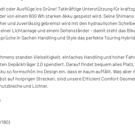
adt oder Ausflüge ins Grüne! Tatkräftige Unterstützung für kraft
er von einem 600 Wh starken Akku gespeist wird. Seine Shimano 
icher und zuverlässig gebremst wird mit den hydraulischen Sche
iner Lichtanlage und einem Seitenständer – damit steht das Bike 
sprüche in Sachen Handling und Style das perfekte Touring Hybri
hmens standen Vielseitigkeit, einfaches Handling und hoher Fahr
rten Gepäckträger 2.0 spendiert. Darauf findet bequem alles Plat
o formschön ins Design ein, dass er kaum auffällt. Was aber natü
lbst auf holprigen Strecken, sind unsere Efficient Comfort Geom
hutzbleche und Lichter.
)
/180)