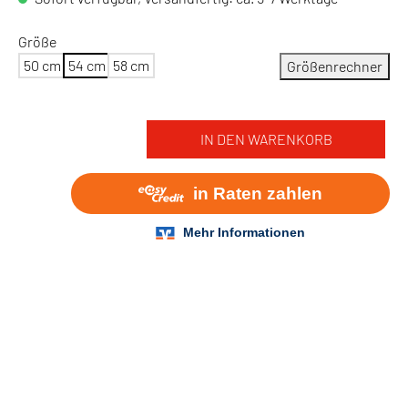
Größe
50 cm
54 cm
58 cm
Größenrechner
IN DEN WARENKORB