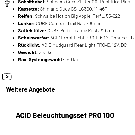
Schalthebel:
Shimano Cues SL-U4010- Rapidfire-Plus
Kassette:
Shimano Cues CS-LG300, 11-46T
Reifen:
Schwalbe Motion Big Apple, PerfL, 55-622
Lenker:
CUBE Comfort Trail Bar, 700mm
Sattelstütze:
CUBE Performance Post, 31.6mm
Scheinwerfer:
ACID Front Light PRO-E 60 X-Connect, 12
Rücklicht:
ACID Mudguard Rear Light PRO-E, 12V, DC
Gewicht:
26,1 kg
Max. Systemgewicht:
150 kg
Weitere Angebote
ACID Beleuchtungsset PRO 100