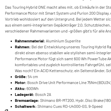
Taschen
Das Touring Hybrid ONE macht alles mit, ob Einkäufe in der St
Performance Motor mit Smart System und Purion 200 Display, d
Vortrieb wohldosiert auf den Untergrund. Bei jedem Wetter s
aus einem semi-integrierten Gepäckträger 2.0, Schutzblechen, e
verschiedener Rahmenvarianten und -größen gibt's für alle An
Rahmenmaterial:
Aluminium Superlite
Rahmen:
Bei der Entwicklung unseres Touring Hybrid Ra
direkt einen ebenso stabilen wie stylishen semi-integrie
Performance Motor fügt sich samt 600 Wh PowerTube Akku s
komfortables und zugleich kontrolliertes Fahrgefühl, se
Was noch? Ein ACID Kettenschutz, ein Seitenständer, Sc
Größe:
54 cm
Motor:
Bosch Drive Unit Performance Line 75Nm (BDU34
Akku:
600Wh
Ladegerät:
Bosch 2A
Bremsanlage:
Shimano BR-MT200, Hydr. Disc Brake (180
Schaltwerk:
Shimano Cues RD-U4000-GS, 9-Speed