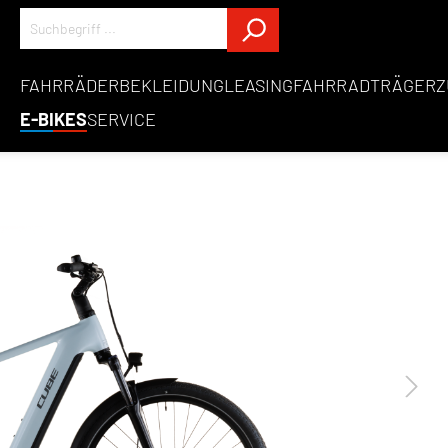
FAHRRÄDER
BEKLEIDUNG
LEASING
FAHRRADTRÄGER
Z
E-BIKES
SERVICE