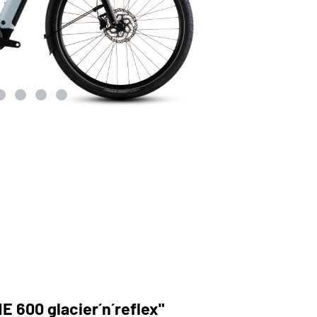
 600 glacier´n´reflex"