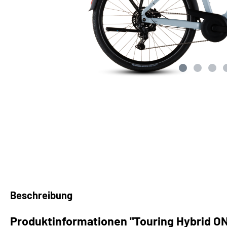
Handyzubehör
Klingeln
Körbe
Pedale
Pumpen
Rucksäcke
Schlösser
Schutzbleche
Beschreibung
Ständer
Produktinformationen "Touring Hybrid ONE