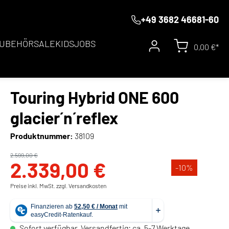
+49 3682 46681-60
UBEHÖR
SALE
KIDS
JOBS
0,00 €*
Touring Hybrid ONE 600
glacier´n´reflex
Produktnummer:
38109
2.599,00 €
2.339,00 €
-10
%
Preise inkl. MwSt. zzgl. Versandkosten
Sofort verfügbar, Versandfertig: ca. 5-7 Werktage