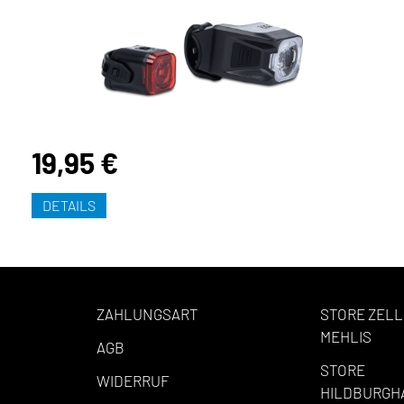
19,95 €
DETAILS
ZAHLUNGSART
STORE ZELL
MEHLIS
AGB
STORE
WIDERRUF
HILDBURGH