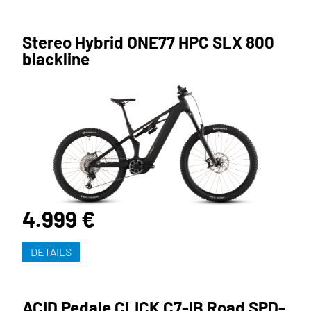
Stereo Hybrid ONE77 HPC SLX 800
blackline
4.999 €
DETAILS
ACID Pedale CLICK C7-IB Road SPD-