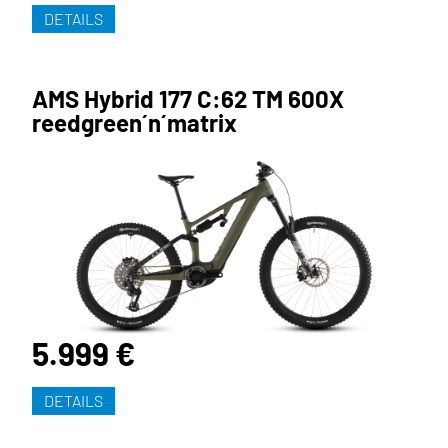
DETAILS
AMS Hybrid 177 C:62 TM 600X
reedgreen´n´matrix
5.999 €
DETAILS