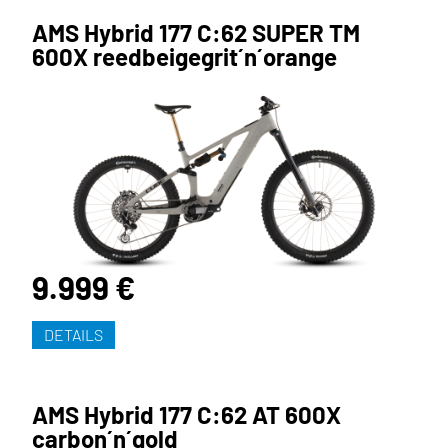
AMS Hybrid 177 C:62 SUPER TM
600X reedbeigegrit´n´orange
9.999 €
DETAILS
AMS Hybrid 177 C:62 AT 600X
carbon´n´gold