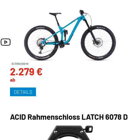
3.799,00 €
2.279 €
ab
DETAILS
ACID Rahmenschloss LATCH 6078 D