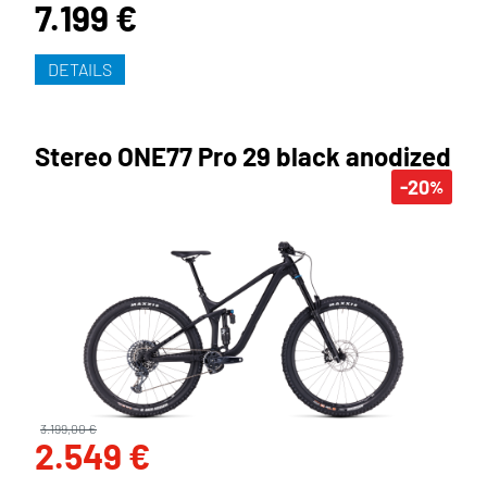
7.199 €
DETAILS
Stereo ONE77 Pro 29 black anodized
-20
%
3.199,00 €
2.549 €