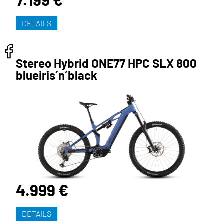
DETAILS
Stereo Hybrid ONE77 HPC SLX 800
blueiris´n´black
4.999 €
DETAILS