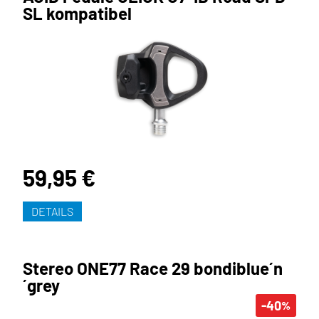
SL kompatibel
59,95 €
DETAILS
Stereo ONE77 Race 29 bondiblue´n
´grey
-40
%