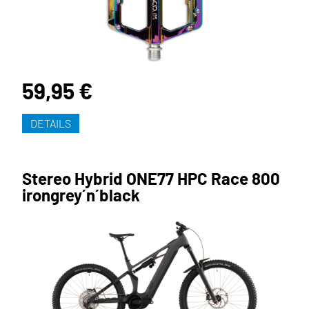
59,95 €
DETAILS
Stereo Hybrid ONE77 HPC Race 800
irongrey´n´black