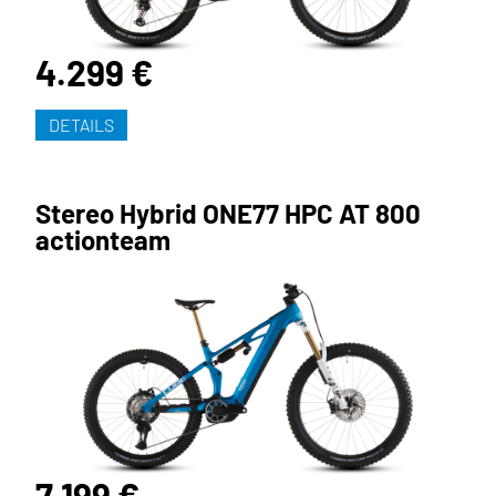
4.299 €
DETAILS
Stereo Hybrid ONE77 HPC AT 800
actionteam
7.199 €