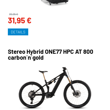
39,95 €
31,95 €
DETAILS
Stereo Hybrid ONE77 HPC AT 800
carbon´n´gold