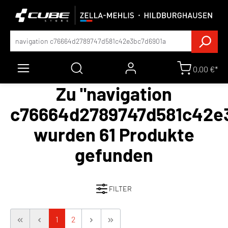
0,00 €*
Zu "navigation
c76664d2789747d581c42e
wurden 61 Produkte
gefunden
FILTER
1
2